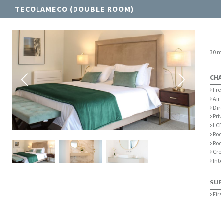
TECOLAMECO (DOUBLE ROOM)
30 
CH
Fre
Air
Dir
Pri
LCD
Roo
Roo
Cre
Int
SU
Firs