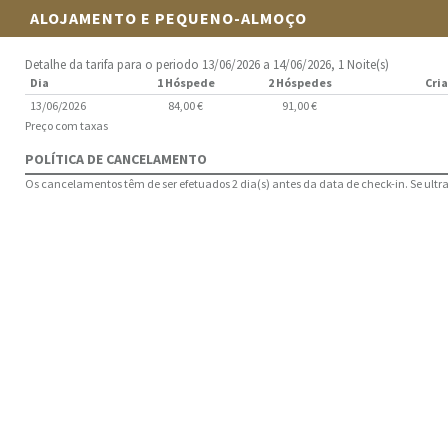
ALOJAMENTO E PEQUENO-ALMOÇO
Detalhe da tarifa para o periodo 13/06/2026 a 14/06/2026, 1 Noite(s)
Dia
1 Hóspede
2 Hóspedes
Cria
13/06/2026
84,00 €
91,00 €
Preço com taxas
POLÍTICA DE CANCELAMENTO
Os cancelamentos têm de ser efetuados 2 dia(s) antes da data de check-in. Se ultrap